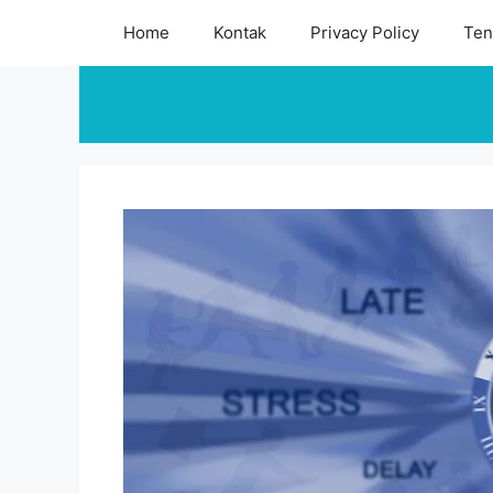
Skip
Home
Kontak
Privacy Policy
Ten
to
content