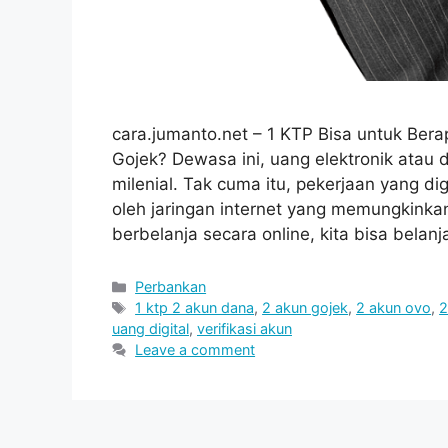
cara.jumanto.net – 1 KTP Bisa untuk Ber
Gojek? Dewasa ini, uang elektronik atau 
milenial. Tak cuma itu, pekerjaan yang d
oleh jaringan internet yang memungkinkan
berbelanja secara online, kita bisa belanj
Categories
Perbankan
Tags
1 ktp 2 akun dana
,
2 akun gojek
,
2 akun ovo
,
2
uang digital
,
verifikasi akun
Leave a comment