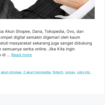
apa Akun Shopee, Dana, Tokopedia, Ovo, dan
dompet digital semakin digemari oleh kaum
igeluti masyarakat sekarang juga sangat didukung
 semuanya serba online. Jika Kita ingin
a di …
Read more
 akun shopee
,
2 akun tokopedia
,
fintech
,
gopay
,
satu ktp
,