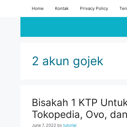
Skip
Home
Kontak
Privacy Policy
Ten
to
content
2 akun gojek
Bisakah 1 KTP Untu
Tokopedia, Ovo, da
June 7, 2022
by
tutorial