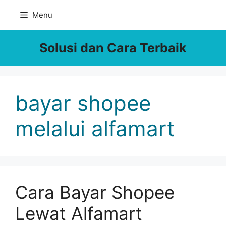
Skip
Menu
to
content
Solusi dan Cara Terbaik
bayar shopee
melalui alfamart
Cara Bayar Shopee
Lewat Alfamart