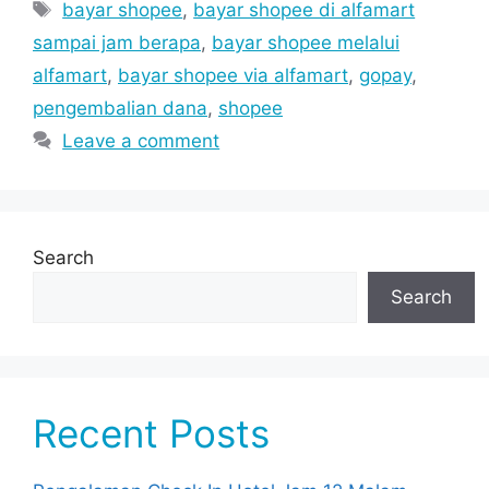
Tags
bayar shopee
,
bayar shopee di alfamart
sampai jam berapa
,
bayar shopee melalui
alfamart
,
bayar shopee via alfamart
,
gopay
,
pengembalian dana
,
shopee
Leave a comment
Search
Search
Recent Posts