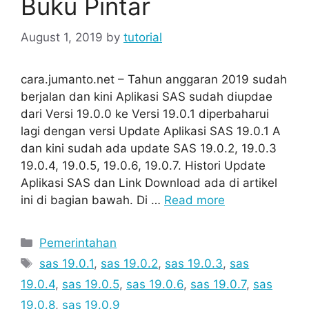
Buku Pintar
August 1, 2019
by
tutorial
cara.jumanto.net – Tahun anggaran 2019 sudah
berjalan dan kini Aplikasi SAS sudah diupdae
dari Versi 19.0.0 ke Versi 19.0.1 diperbaharui
lagi dengan versi Update Aplikasi SAS 19.0.1 A
dan kini sudah ada update SAS 19.0.2, 19.0.3
19.0.4, 19.0.5, 19.0.6, 19.0.7. Histori Update
Aplikasi SAS dan Link Download ada di artikel
ini di bagian bawah. Di …
Read more
Categories
Pemerintahan
Tags
sas 19.0.1
,
sas 19.0.2
,
sas 19.0.3
,
sas
19.0.4
,
sas 19.0.5
,
sas 19.0.6
,
sas 19.0.7
,
sas
19.0.8
,
sas 19.0.9