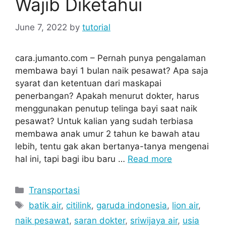
Wajib Diketahui
June 7, 2022
by
tutorial
cara.jumanto.com – Pernah punya pengalaman
membawa bayi 1 bulan naik pesawat? Apa saja
syarat dan ketentuan dari maskapai
penerbangan? Apakah menurut dokter, harus
menggunakan penutup telinga bayi saat naik
pesawat? Untuk kalian yang sudah terbiasa
membawa anak umur 2 tahun ke bawah atau
lebih, tentu gak akan bertanya-tanya mengenai
hal ini, tapi bagi ibu baru …
Read more
Categories
Transportasi
Tags
batik air
,
citilink
,
garuda indonesia
,
lion air
,
naik pesawat
,
saran dokter
,
sriwijaya air
,
usia