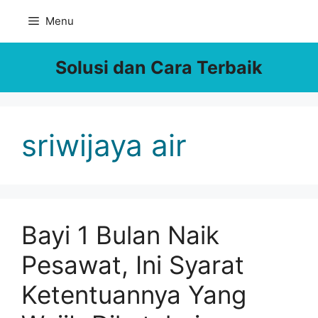
Skip
Menu
to
content
Solusi dan Cara Terbaik
sriwijaya air
Bayi 1 Bulan Naik
Pesawat, Ini Syarat
Ketentuannya Yang