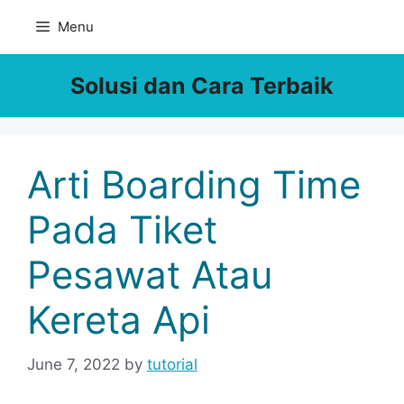
Skip
Menu
to
content
Solusi dan Cara Terbaik
Arti Boarding Time
Pada Tiket
Pesawat Atau
Kereta Api
June 7, 2022
by
tutorial