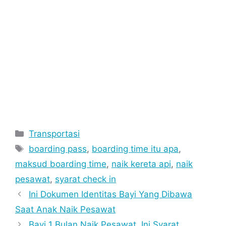
Categories
Transportasi
Tags
boarding pass
,
boarding time itu apa
,
maksud boarding time
,
naik kereta api
,
naik
pesawat
,
syarat check in
Ini Dokumen Identitas Bayi Yang Dibawa
Saat Anak Naik Pesawat
Bayi 1 Bulan Naik Pesawat, Ini Syarat