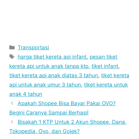
Categories
Transportasi
Tags
harga tiket kereta api infant
,
pesan tiket
kereta api untuk anak tanpa ktp
,
tiket infant
,
tiket kereta api anak diatas 3 tahun
,
tiket kereta
api untuk anak umur 3 tahun
,
tiket kereta untuk
anak 4 tahun
Apakah Shopee Bisa Bayar Pakai OVO?
Begini Caranya Sampai Berhasil
Bisakah 1 KTP Untuk 2 Akun Shopee, Dana,
Tokopedia, Ovo, dan Gojek?